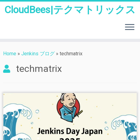
CloudBees|テクマトリックス
Skip
to
Home
»
Jenkins ブログ
»
techmatrix
content
techmatrix