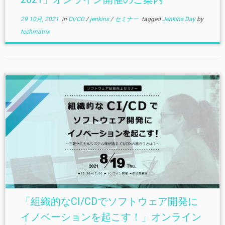
29 10月, 2021
in
CI/CD
/
jenkins
/
セミナー
tagged
Jenkins Day
by
techmatrix
「組織的なCI/CDでソフトウェア開発に
イノベーションを起こす！」オンライン