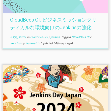
CloudBees CI: ビジネスミッションクリ
ティカルな環境向けのJenkinsの強化
5 2月, 2025
in
CloudBees CI
/
jenkins
tagged
CloudBees CI
/
Jenkins
by
techmatrix
(updated 546 days ago)