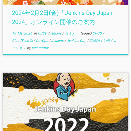
2024年2月2日(金)「Jenkins Day Japan
2024」オンライン開催のご案内
18 1月, 2024
in
CI/CD
/
jenkins
/
セミナー
tagged
CI/CD
/
CloudBees CI
/
DevOps
/
Jenkins
/
Jenkins Day
/
継続的インテグレ
ーション
by
techmatrix