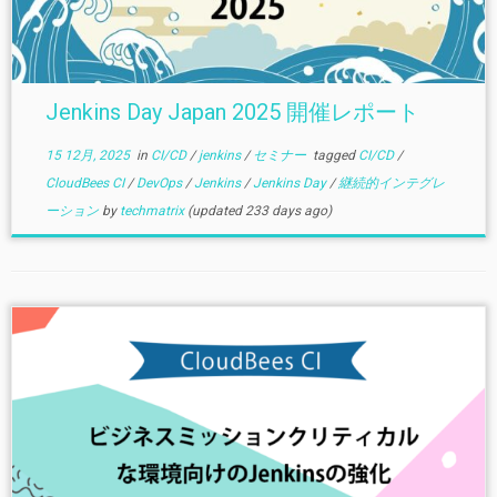
Jenkins Day Japan 2025 開催レポート
15 12月, 2025
in
CI/CD
/
jenkins
/
セミナー
tagged
CI/CD
/
CloudBees CI
/
DevOps
/
Jenkins
/
Jenkins Day
/
継続的インテグレ
ーション
by
techmatrix
(updated 233 days ago)