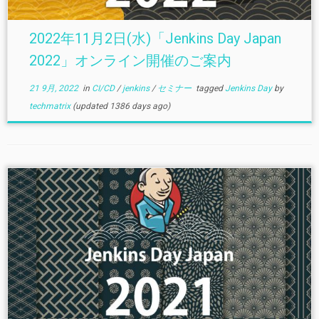
2022年11月2日(水)「Jenkins Day Japan
2022」オンライン開催のご案内
21 9月, 2022
in
CI/CD
/
jenkins
/
セミナー
tagged
Jenkins Day
by
techmatrix
(updated 1386 days ago)