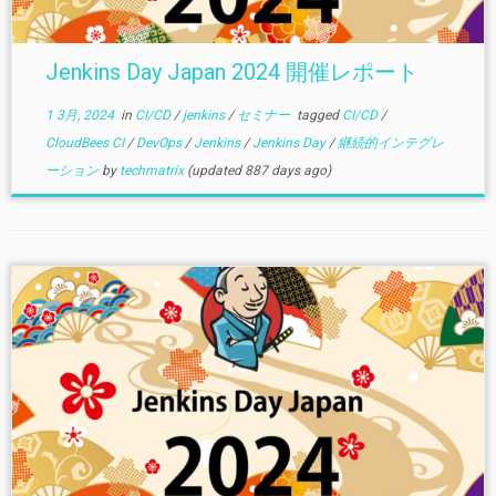
Jenkins Day Japan 2024 開催レポート
1 3月, 2024
in
CI/CD
/
jenkins
/
セミナー
tagged
CI/CD
/
CloudBees CI
/
DevOps
/
Jenkins
/
Jenkins Day
/
継続的インテグレ
ーション
by
techmatrix
(updated 887 days ago)