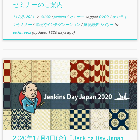
セミナーのご案内
11 8月, 2021
in
CI/CD
/
jenkins
/
セミナー
tagged
CI/CD
/
オンライ
ンセミナー
/
継続的インテグレーション
/
継続的デリバリー
by
techmatrix
(updated 1820 days ago)
2020年12月4日(金)「Jenkins Day Japan