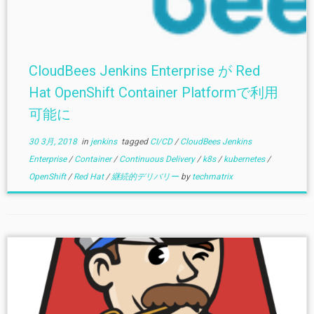
CloudBees Jenkins Enterprise が Red
Hat OpenShift Container Platformで利用
可能に
30 3月, 2018
in
jenkins
tagged
CI/CD
/
CloudBees Jenkins
Enterprise
/
Container
/
Continuous Delivery
/
k8s
/
kubernetes
/
OpenShift
/
Red Hat
/
継続的デリバリー
by
techmatrix