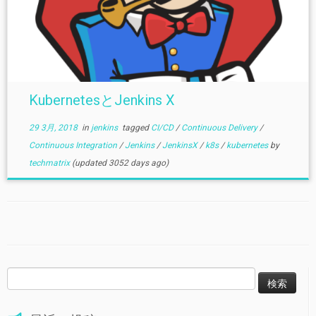
KubernetesとJenkins X
29 3月, 2018
in
jenkins
tagged
CI/CD
/
Continuous Delivery
/
Continuous Integration
/
Jenkins
/
JenkinsX
/
k8s
/
kubernetes
by
techmatrix
(updated 3052 days ago)
検
索: