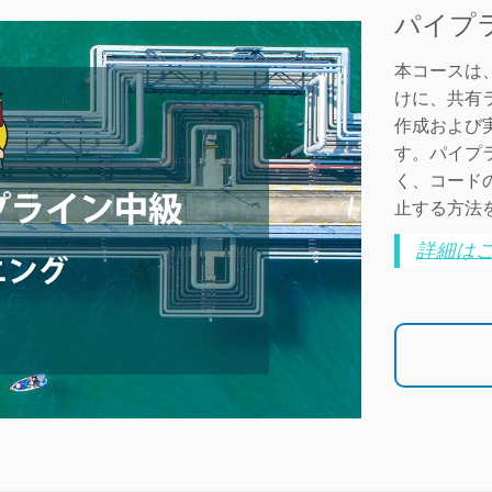
パイプ
本コースは
けに、共有ラ
作成および
す。パイプ
く、コード
止する方法
詳細は