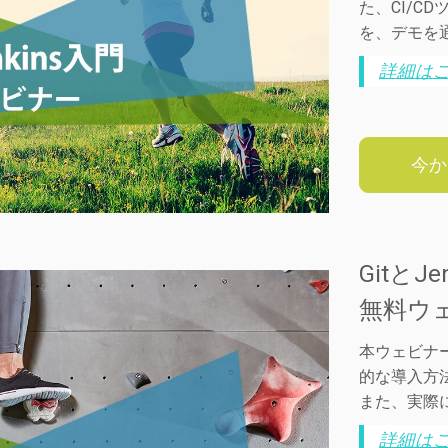
た、CI/C
を、デモを
詳細は
今か
Gitと
無料ウ
本ウェビナー
的な導入方
また、実際
詳細は