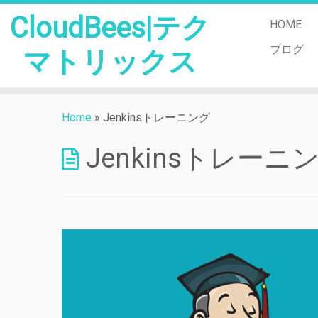
CloudBees|テク
HOME
ブログ
マトリックス
Skip
to
Home
»
Jenkinsトレーニング
content
Jenkinsトレーニ