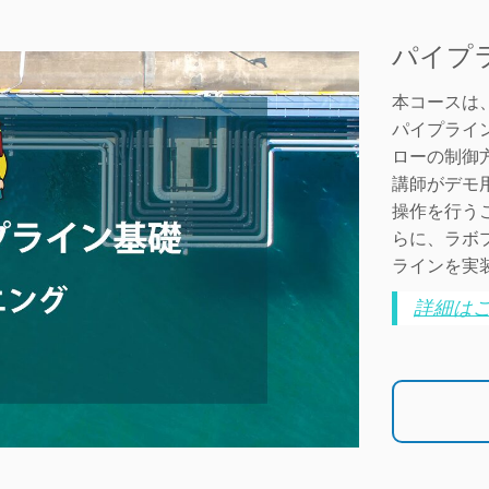
パイプ
本コースは、
パイプライ
ローの制御
講師がデモ
操作を行う
らに、ラボ
ラインを実
詳細は