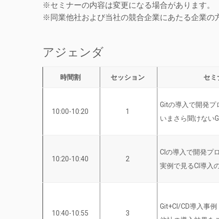
※セミナーの内容は変更になる場合があります。
※同業他社および当社の競合企業にあたる企業の
アジェンダ
時間割
セッション
セミ
Gitの導入で開発
10:00-10:20
1
いまさら聞けないG
CIの導入で開発プ
10:20-10:40
2
実例で見るCI導入のBe
Git+CI/CD導入事例
10:40-10:55
3