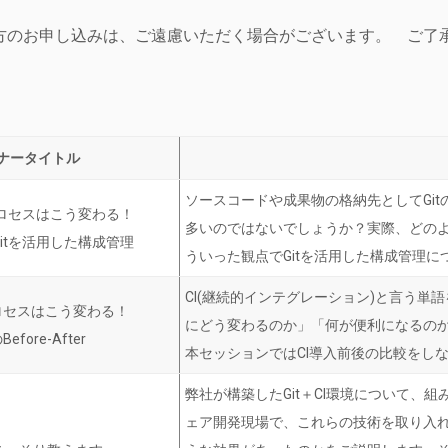
方のお申し込みは、ご遠慮いただく場合がございます。 ご了
ナータイトル
ソースコードや成果物の格納先としてGi
プロセスはこう変わる！
多いのではないでしょうか？実際、どの
itを活用した構成管理
ういった観点でGitを活用した構成管理
CI(継続的インテグレーション)と言う
ロセスはこう変わる！
にどう変わるのか」「何が便利になるの
fore-After
本セッションではCI導入前後の比較をし
弊社が構築したGit＋CI環境について、
ェア開発現場で、これらの技術を取り入