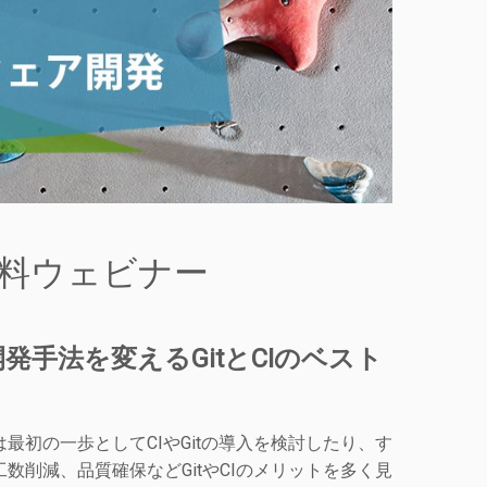
 無料ウェビナー
発手法を変えるGitとCIのベスト
初の一歩としてCIやGitの導入を検討したり、す
削減、品質確保などGitやCIのメリットを多く見