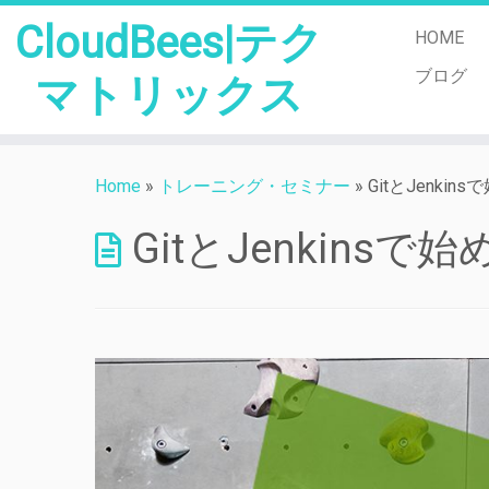
CloudBees|テク
HOME
ブログ
マトリックス
Skip
to
Home
»
トレーニング・セミナー
»
GitとJenk
content
GitとJenkin