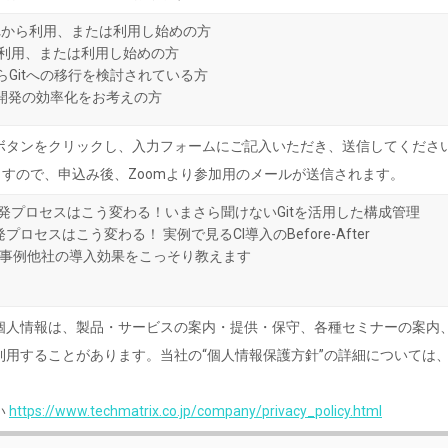
をこれから利用、または利用し始めの方
ら利用、または利用し始めの方
onからGitへの移行を検討されている方
開発の効率化をお考えの方
ボタンをクリックし、入力フォームにご記入いただき、送信してくださ
ますので、申込み後、Zoomより参加用のメールが送信されます。
開発プロセスはこう変わる！いまさら聞けないGitを活用した構成管理
プロセスはこう変わる！ 実例で見るCI導入のBefore-After
CD導入事例他社の導入効果をこっそり教えます
個人情報は、製品・サービスの案内・提供・保守、各種セミナーの案内
利用することがあります。当社の“個人情報保護方針”の詳細については
い
https://www.techmatrix.co.jp/company/privacy_policy.html