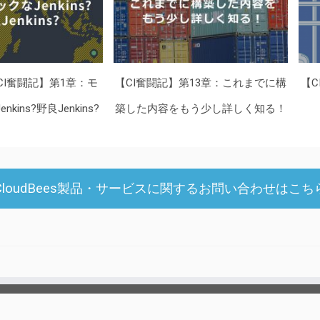
es CI奮闘記】第1章：モ
【CI奮闘記】第13章：これまでに構
【C
kins?野良Jenkins?
築した内容をもう少し詳しく知る！
CloudBees製品・サービスに関するお問い合わせはこち
製品情報