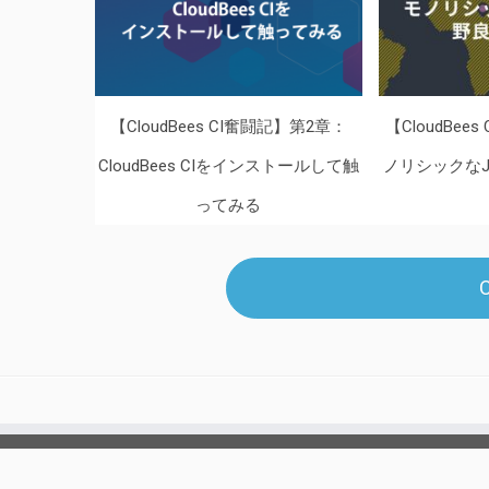
【CloudBees CI奮闘記】第2章：
【CloudBe
CloudBees CIをインストールして触
ノリシックなJen
ってみる