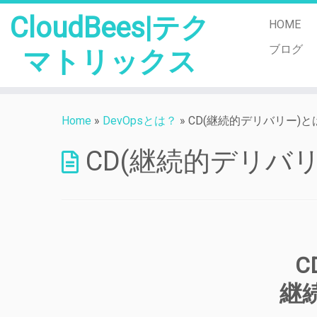
CloudBees|テク
HOME
ブログ
マトリックス
Skip
to
Home
»
DevOpsとは？
»
CD(継続的デリバリー)と
content
CD(継続的デリバ
C
継