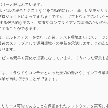
続的デリバリーと呼ばれています。
り高レベルの結合とテストなどを自動的に行い、新しい変更がリ
プロジェクトによってまちまちですが、ソフトウェアのパッケ
認する包括的なテスト、監査やコンプライアンス準拠のための
イすることができます。
更は、ビルドとテストを実行した後、テスト環境またはステージ
最後のステップとして運用環境への更新を承認します。この点
なります。
ビスも素早く変化が必要になっています。そういった背景もあり
景には、クラウドやコンテナといった技術の普及や、インフラ環
作業が自動で行うことができます。
て、リリース可能であることを保証されたソフトウェアを実際