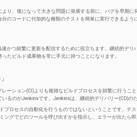
により、後になって大きな問題に発展する前に、バグを早期に
、自分のコードに付加的な種類のテストを簡単に実行できるよう
に迅速かつ頻繁に更新を配信するために役立ちます。継続的デリバ
整ったビルド成果物を常に手元に持つことになります。
s」
テグレーション(CI)よりも複雑なビルドプロセスを頻繁に行う
のがJenkinsです。Jenkinsは、継続的デリバリー(C
のビルドプロセスの自動化を行うものではないということです。テ
たタイミングでどのツールを呼び出すかを指示し、エラーが出たら