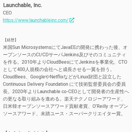
Launchable, Inc.
CEO
https://www.launchableinc.com/
【経歴】
米国Sun MicrosystemsにてJavaEEの開発に携わった後、オ
ープンソースのCI/CDサーバJenkins及びそのコミュニティ
を作る。2010年よりCloudBeesにてJenkinsを事業化、CTO
として400人規模の会社へと成長させる一翼を担う。
CloudBees、GoogleやNetflixなどがLinux財団と設立した
Continuous Delivery Foundation にて技術監督委員会の委員
長。2020年よりLaunchable co-CEOとして開発者の生産性へ
の更なる取り組みを進める。楽天テクノロジーアワード、
日米韓オープンソースアワード貢献者賞、O’Reilly オープン
ソースアワード、未踏ユース・スーパークリエイター賞。