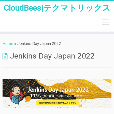
CloudBees|テクマトリックス
Skip
to
Home
»
Jenkins Day Japan 2022
content
Jenkins Day Japan 2022