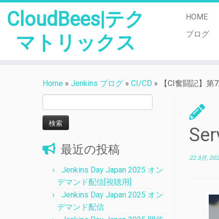
CloudBees|テク
HOME
ブログ
マトリックス
Skip
to
Home
»
Jenkins ブログ
»
CI/CD
»
【CI奮闘記】第7章
content
検
索:
Se
最近の投稿
22 3月, 20
Jenkins Day Japan 2025 オン
デマンド配信[視聴用]
Jenkins Day Japan 2025 オン
デマンド配信