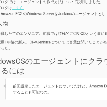
ブログでは、エージェントの作成方法について説明しました。
ブログは
こちら
mazon EC2 のWindows ServerをJenkinsのエージ
人物
転職したてのエンジニア。前職では積極的にCIやCDという事に
属1年後の新人。CIやJenkinsについては言葉は聞いたこ
なった。
ndowsOSのエージェントにクラウド
いるには
前回設定したエージェントについてだけど、Amazon 
することも可能なの。