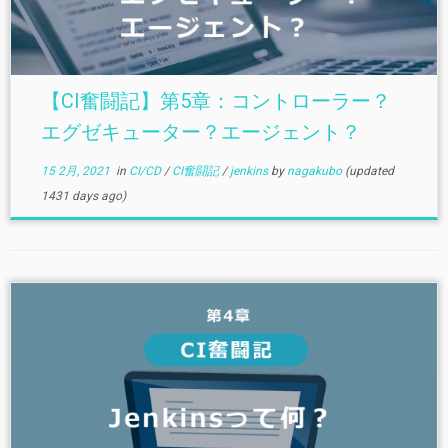
【CI奮闘記】第5章：コントローラー？
エグゼキューター？エージェント？
15 2月, 2021
in
CI/CD
/
CI奮闘記
/
jenkins
by
nagakubo
(updated
1431 days ago)