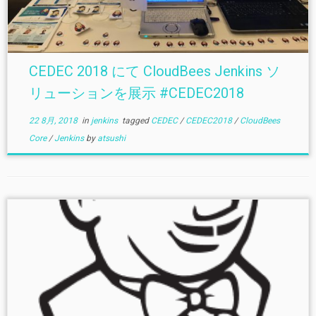
CEDEC 2018 にて CloudBees Jenkins ソ
リューションを展示 #CEDEC2018
22 8月, 2018
in
jenkins
tagged
CEDEC
/
CEDEC2018
/
CloudBees
Core
/
Jenkins
by
atsushi