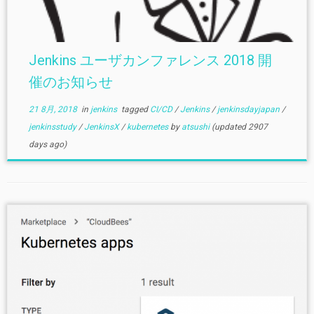
Jenkins ユーザカンファレンス 2018 開
催のお知らせ
21 8月, 2018
in
jenkins
tagged
CI/CD
/
Jenkins
/
jenkinsdayjapan
/
jenkinsstudy
/
JenkinsX
/
kubernetes
by
atsushi
(updated 2907
days ago)