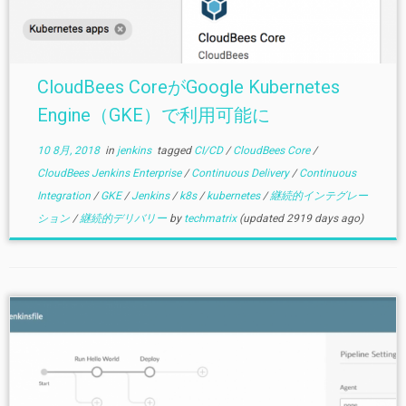
CloudBees CoreがGoogle Kubernetes
Engine（GKE）で利用可能に
10 8月, 2018
in
jenkins
tagged
CI/CD
/
CloudBees Core
/
CloudBees Jenkins Enterprise
/
Continuous Delivery
/
Continuous
Integration
/
GKE
/
Jenkins
/
k8s
/
kubernetes
/
継続的インテグレー
ション
/
継続的デリバリー
by
techmatrix
(updated 2919 days ago)