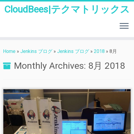
CloudBees|テクマトリックス
Skip
to
Home
»
Jenkins ブログ
»
Jenkins ブログ
»
2018
»
8月
content
Monthly Archives:
8月 2018