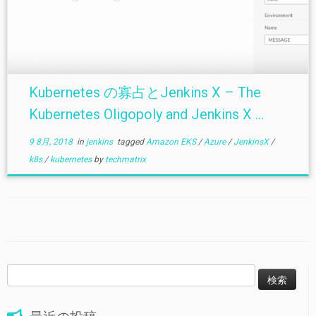
Kubernetes の寡占とJenkins X – The
Kubernetes Oligopoly and Jenkins X ...
9 8月, 2018
in
jenkins
tagged
Amazon EKS
/
Azure
/
JenkinsX
/
k8s
/
kubernetes
by
techmatrix
検
索: