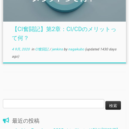
【CI奮闘記】第2章：CI/CDのメリットっ
て何？
4 9月, 2020
in
CI奮闘記
/
jenkins
by
nagakubo
(updated 1430 days
ago)
検
索:
最近の投稿