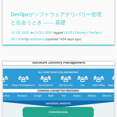
DevOpsがソフトウェアデリバリー管理
と出会うとき ―― 基礎
14 1月, 2020
in
CI/CD
/
SDM
tagged
CI/CD
/
Delivery
/
DevOps
/
DX
/
SDM
by
techmatrix
(updated 1454 days ago)