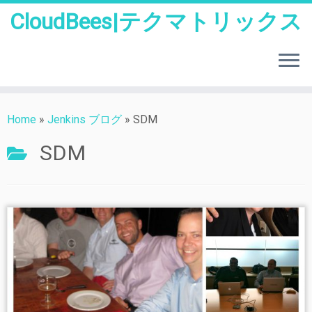
CloudBees|テクマトリックス
Skip
to
Home
»
Jenkins ブログ
»
SDM
content
SDM