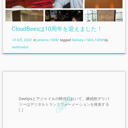
CloudBeesは10周年を迎えました！
10 4月, 2020
in
jenkins
/
SDM
tagged
Delivery
/
SDA
/
SDM
by
techmatrix
DevOpsとアジャイルの時代において、継続的デリバ
リーはデジタルトランスフォーメーションを推進する
[…]