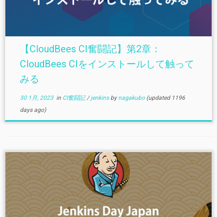
【CloudBees CI奮闘記】第2章：
CloudBees CIをインストールして触って
みる
30 1月, 2023
in
CI奮闘記
/
jenkins
by
nagakubo
(updated 1196
days ago)