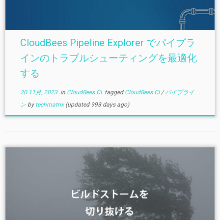
CloudBees Pipeline Explorer でパイプラ
インのトラブルシューティングを最適化
する
20 11月, 2023
in
CloudBees CI
tagged
CloudBees CI
/
パイプライ
ン
by
techmatrix
(updated 993 days ago)