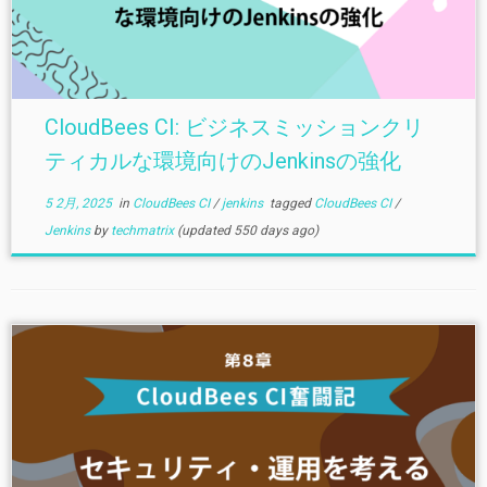
CloudBees CI: ビジネスミッションクリ
ティカルな環境向けのJenkinsの強化
5 2月, 2025
in
CloudBees CI
/
jenkins
tagged
CloudBees CI
/
Jenkins
by
techmatrix
(updated 550 days ago)