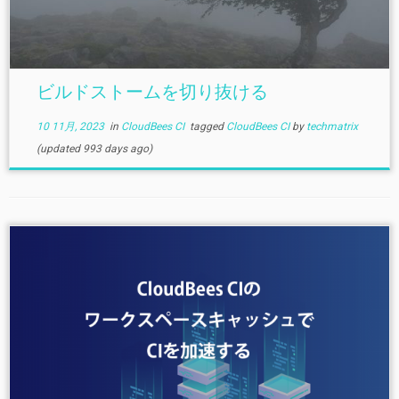
ビルドストームを切り抜ける
10 11月, 2023
in
CloudBees CI
tagged
CloudBees CI
by
techmatrix
(updated 993 days ago)