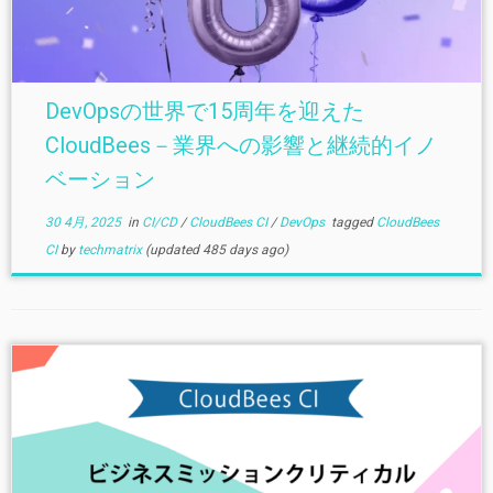
DevOpsの世界で15周年を迎えた
CloudBees－業界への影響と継続的イノ
ベーション
30 4月, 2025
in
CI/CD
/
CloudBees CI
/
DevOps
tagged
CloudBees
CI
by
techmatrix
(updated 485 days ago)