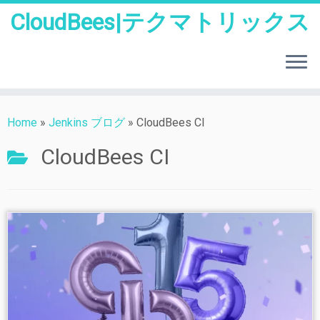
CloudBees|テクマトリックス
Skip
to
Home
»
Jenkins ブログ
»
CloudBees CI
content
CloudBees CI