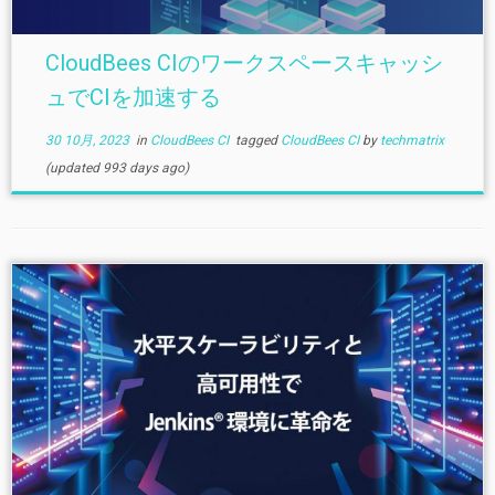
CloudBees CIのワークスペースキャッシ
ュでCIを加速する
30 10月, 2023
in
CloudBees CI
tagged
CloudBees CI
by
techmatrix
(updated 993 days ago)