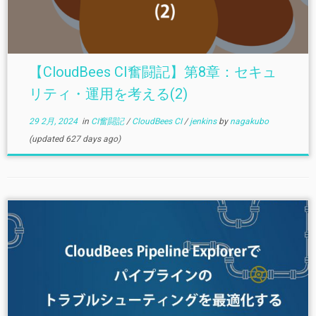
【CloudBees CI奮闘記】第8章：セキュ
リティ・運用を考える(2)
29 2月, 2024
in
CI奮闘記
/
CloudBees CI
/
jenkins
by
nagakubo
(updated 627 days ago)