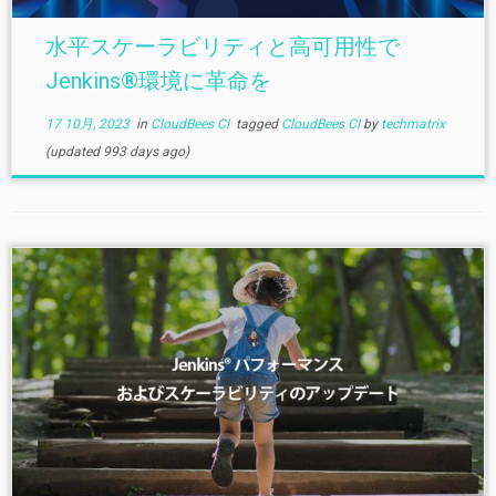
水平スケーラビリティと高可用性で
Jenkins®環境に革命を
17 10月, 2023
in
CloudBees CI
tagged
CloudBees CI
by
techmatrix
(updated 993 days ago)