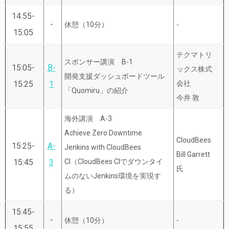
14:55-
-
休憩（10分）
-
15:05
テクマトリ
スポンサー講演 B-1
15:05-
B-
ックス株式
開発支援ダッシュボードツール
15:25
1
会社
「Quomiru」の紹介
今井 敦
海外講演 A-3
Achieve Zero Downtime
CloudBees
15:25-
A-
Jenkins with CloudBees
Bill Garrett
15:45
3
CI（CloudBees CIでダウンタイ
氏
ムのないJenkins環境を実現す
る）
15:45-
-
休憩（10分）
-
15:55