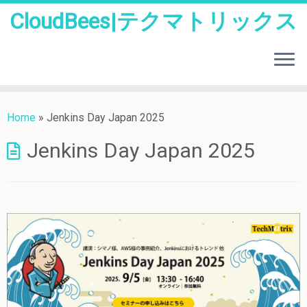
CloudBees|テクマトリックス
Skip
to
Home
»
Jenkins Day Japan 2025
content
Jenkins Day Japan 2025