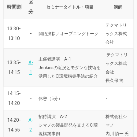
区
時間割
セミナータイトル・項目
講師
分
テクマトリ
13:30-
-
開始挨拶／オープニングトーク
ックス株式
13:10
会社
テクマトリ
主催者講演 A-1
13:35-
A-
ックス株式
Jenkinsの近況とモダンな技術を
14:15
1
会社
活用したCI環境構築手法の紹介
長久保 篤
14:15-
-
休憩（5分）
-
14:20
招待講演 A-2
株式会社シ
14:20-
A-
シマノの製品開発を支えるCI環
マノ
14:55
2
境構築事例
内川 慎一 氏