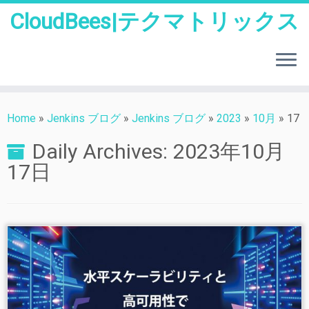
CloudBees|テクマトリックス
Skip
to
Home
»
Jenkins ブログ
»
Jenkins ブログ
»
2023
»
10月
»
17
content
Daily Archives:
2023年10月
17日