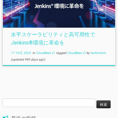
水平スケーラビリティと高可用性で
Jenkins®環境に革命を
17 10月, 2023
in
CloudBees CI
tagged
CloudBees CI
by
techmatrix
(updated 990 days ago)
検
索: