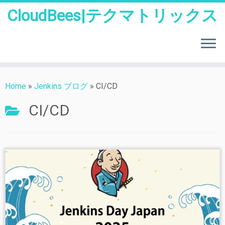
CloudBees|テクマトリックス
Skip
to
Home
»
Jenkins ブログ
»
CI/CD
content
CI/CD