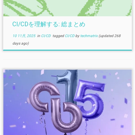
CI/CDを理解する: 総まとめ
10 11月, 2025
in
CI/CD
tagged
CI/CD
by
techmatrix
(updated 268
days ago)