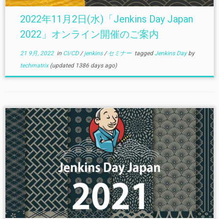
2022年11月2日(水)「Jenkins Day Japan
2022」オンライン開催のご案内
21 9月, 2022
in
CI/CD
/
jenkins
/
セミナー
tagged
Jenkins Day
by
techmatrix
(updated 1386 days ago)