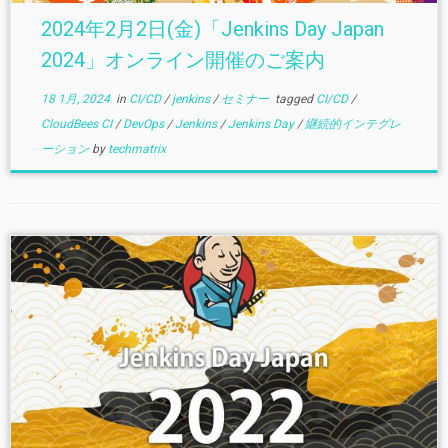
2024年2月2日(金)「Jenkins Day Japan
2024」オンライン開催のご案内
18 1月, 2024
in
CI/CD
/
jenkins
/
セミナー
tagged
CI/CD
/
CloudBees CI
/
DevOps
/
Jenkins
/
Jenkins Day
/
継続的インテグレ
ーション
by
techmatrix