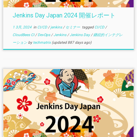
Jenkins Day Japan 2024 開催レポート
1 3月, 2024
in
CI/CD
/
jenkins
/
セミナー
tagged
CI/CD
/
CloudBees CI
/
DevOps
/
Jenkins
/
Jenkins Day
/
継続的インテグレ
ーション
by
techmatrix
(updated 887 days ago)