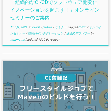
「組織的なCI/CDでソフトウェア開発に
イノベーションを起こす！」オンライン
セミナーのご案内
11 8月, 2021
in
CI/CD
/
jenkins
/
セミナー
tagged
CI/CD
/
オンライ
ンセミナー
/
継続的インテグレーション
/
継続的デリバリー
by
techmatrix
(updated 1820 days ago)