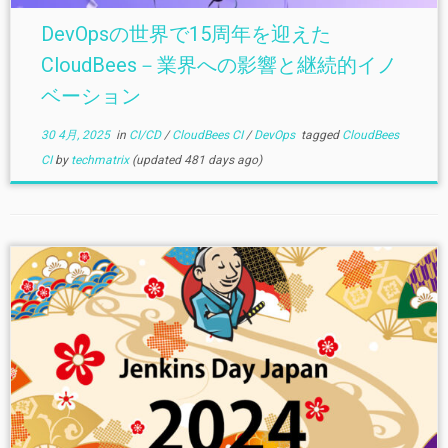
DevOpsの世界で15周年を迎えた
CloudBees－業界への影響と継続的イノ
ベーション
30 4月, 2025
in
CI/CD
/
CloudBees CI
/
DevOps
tagged
CloudBees
CI
by
techmatrix
(updated 481 days ago)