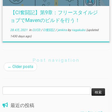
【CI奮闘記】第9章：フリースタイルジ
ョブでMavenのビルドを行う！
28 4月, 2021
in
CI/CD
/
CI奮闘記
/
jenkins
by
nagakubo
(updated
1430 days ago)
Post navigation
←
Older posts
検
索:
最近の投稿