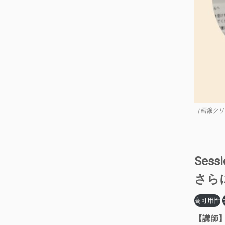
（画像クリ
Ses
さらに
高可用性
【講師