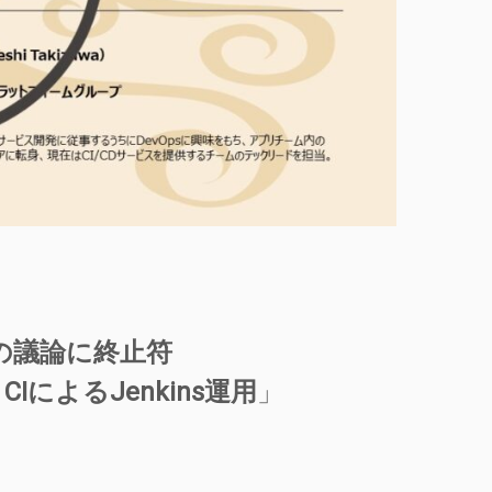
insの議論に終止符
IによるJenkins運用
」