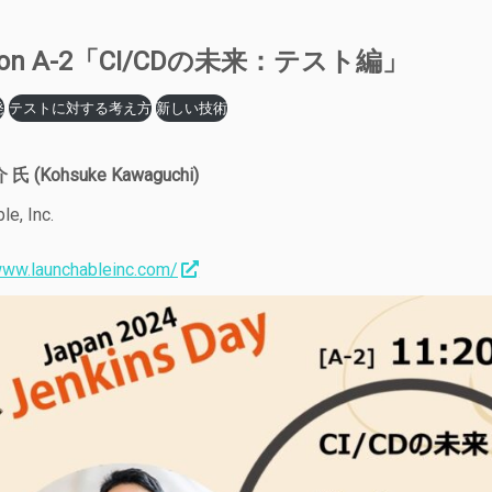
sion A-2「CI/CDの未来：テスト編」
発
テストに対する考え方
新しい技術
】
氏 (Kohsuke Kawaguchi)
le, Inc.
www.launchableinc.com/