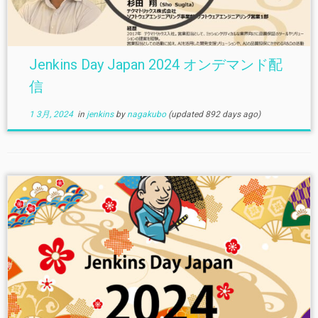
Jenkins Day Japan 2024 オンデマンド配
信
1 3月, 2024
in
jenkins
by
nagakubo
(updated 892 days ago)