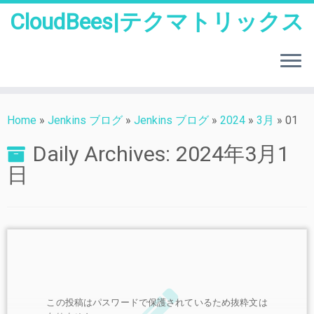
CloudBees|テクマトリックス
Skip
to
Home
»
Jenkins ブログ
»
Jenkins ブログ
»
2024
»
3月
»
01
content
Daily Archives:
2024年3月1
日
この投稿はパスワードで保護されているため抜粋文は