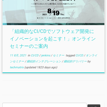
「組織的なCI/CDでソフトウェア開発に
イノベーションを起こす！」オンライン
セミナーのご案内
11 8月, 2021
in
CI/CD
/
jenkins
/
セミナー
tagged
CI/CD
/
オンライ
ンセミナー
/
継続的インテグレーション
/
継続的デリバリー
by
techmatrix
(updated 1823 days ago)
検