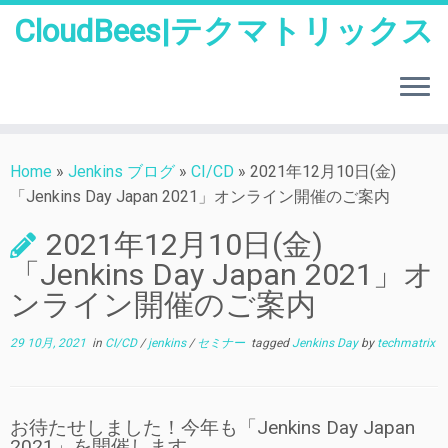
CloudBees|テクマトリックス
Skip
to
Home
»
Jenkins ブログ
»
CI/CD
»
2021年12月10日(金)
content
「Jenkins Day Japan 2021」オンライン開催のご案内
2021年12月10日(金)
「Jenkins Day Japan 2021」オ
ンライン開催のご案内
29 10月, 2021
in
CI/CD
/
jenkins
/
セミナー
tagged
Jenkins Day
by
techmatrix
お待たせしました！今年も「Jenkins Day Japan
2021」を開催します。