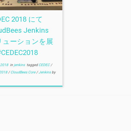
DEC 2018 にて
udBees Jenkins
リューションを展
#CEDEC2018
 2018
in
jenkins
tagged
CEDEC
/
2018
/
CloudBees Core
/
Jenkins
by