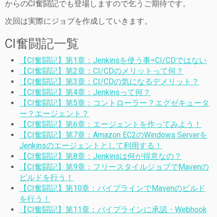
からのCI奮闘記でも登場しますので乞うご期待です。
次回は実際にジョブを作成していきます。
CI奮闘記一覧
【CI奮闘記】第1章：Jenkinsを使う事=CI/CDではない
【CI奮闘記】第2章：CI/CDのメリットって何？
【CI奮闘記】第3章：CI/CDの気になるデメリット？
【CI奮闘記】第4章：Jenkinsって何？
【CI奮闘記】第5章：コントローラー？エグゼキュータ
ー？エージェント？
【CI奮闘記】第6章：エージェントを作ってみよう！
【CI奮闘記】第7章：Amazon EC2のWindows Serverを
Jenkinsのエージェントとして利用する！
【CI奮闘記】第8章：Jenkinsは何が得意なの？
【CI奮闘記】第9章：フリースタイルジョブでMavenの
ビルドを行う！
【CI奮闘記】第10章：パイプラインでMavenのビルド
を行う！
【CI奮闘記】第11章：パイプラインに承認・Webhook