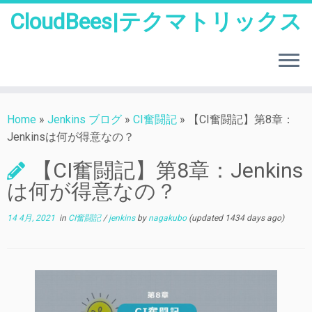
CloudBees|テクマトリックス
Skip
to
Home
»
Jenkins ブログ
»
CI奮闘記
»
【CI奮闘記】第8章：
content
Jenkinsは何が得意なの？
【CI奮闘記】第8章：Jenkins
は何が得意なの？
14 4月, 2021
in
CI奮闘記
/
jenkins
by
nagakubo
(updated 1434 days ago)