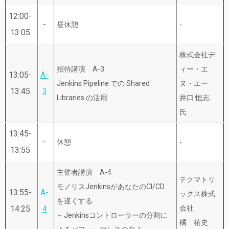
12:00-
-
昼休憩
-
13:05
株式会社デ
招待講演 A-3
ィー・エ
13:05-
A-
Jenkins Pipeline での Shared
ヌ・エー
13:45
3
Libraries の活用
井口 恒志
氏
13:45-
-
休憩
-
13:55
主催者講演 A-4
テクマトリ
モノリスJenkinsがあなたのCI/CD
13:55-
A-
ックス株式
を遅くする
14:25
4
会社
～Jenkinsコントローラーの分割に
橘 祐史