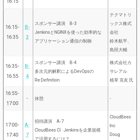
16:15
テクマトリ
スポンサー講演 B-3
ックス株式
16:15-
B-
JenkinsとNGINXを使った効率的な
会社
16:35
3
アプリケーション通信の制御
鈴木航平、
島田大輔
スポンサー講演 B-4
株式会社カ
16:35-
B-
多次元的解釈によるDevOpsの
サレアル
16:55
4
Re:Definition
植草 克友 氏
16:55-
-
休憩
-
17:00
CloudBees
招待講演 A-7
17:00-
A-
Inc
CloudBees CI : Jenkinsを企業規模
17:40
7
Doug
で活用するには？