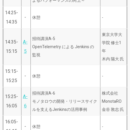
よるパフォーマンスの向上～
14:25-
-
休憩
-
14:35
東京大学大
招待講演A-5
14:35-
A-
学院 修士1
OpenTelemetry による Jenkins の
15:15
5
年
監視
木内 陽大 氏
15:15-
-
休憩
-
15:25
招待講演A-6
株式会社
15:25-
A-
モノタロウの開発・リリースサイク
MonotaRO
16:05
6
ルを支えるJenkinsの活用事例
金谷 敦志 氏
16:05-
-
休憩
-