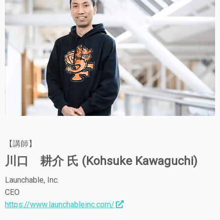
【講師】
川口 耕介 氏 (Kohsuke Kawaguchi)
Launchable, Inc.
CEO
https://www.launchableinc.com/