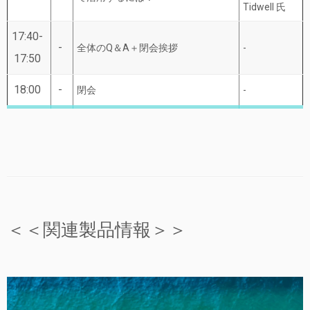
Tidwell 氏
17:40-
-
全体のQ＆A＋閉会挨拶
-
17:50
18:00
-
閉会
-
＜＜関連製品情報＞＞