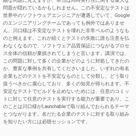
細な問題に見えますが、本当は同時実行性に関する重大な
問題が隠れているかもしれません。この不安定なテストは
世界中のソフトウェアエンジニアが遭遇していて、Google
のエンジニアリングチームであっても例外ではありませ
ん。川口様は不安定なテストを壊れた非常ベルのようなも
のと例えます。これが続くとテストの失敗に誰も注意を払
わなくなるので、ソフトウェア品質保証につながるプロセ
ス全体の信頼が棄損されてしまうと言います。講演では、
この問題に対して多くの企業がどのように対処してきたの
か、豊富な事例を共有してくださいました。いずれの有名
企業もどのテストを不安定なものとして分類し、どう取り
扱うべきかに腐心しており、多くの知見が得られます。不
安定なテストでビルドを止めないためには、
任意のコミッ
トに対して任意のテストを実行する能力が重要であり、こ
のことは川口様が
Launchableで取り組んでおられるテーマ
とつながります。名だたる企業のテストに対する取り組み
を知りたい方には必聴セッションです。