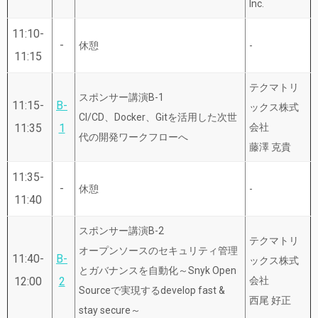
Inc.
11:10-
-
休憩
-
11:15
テクマトリ
スポンサー講演B-1
11:15-
B-
ックス株式
CI/CD、Docker、Gitを活用した次世
11:35
1
会社
代の開発ワークフローへ
藤澤 克貴
11:35-
-
休憩
-
11:40
スポンサー講演B-2
テクマトリ
オープンソースのセキュリティ管理
11:40-
B-
ックス株式
とガバナンスを自動化～Snyk Open
12:00
2
会社
Sourceで実現するdevelop fast &
西尾 好正
stay secure～