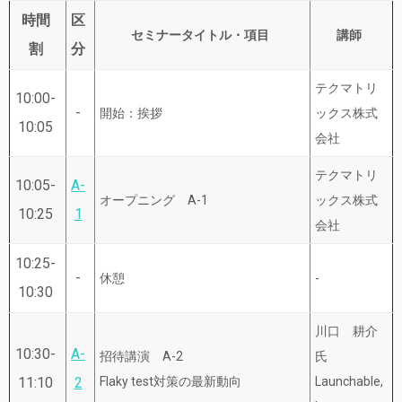
時間
区
セミナータイトル・項目
講師
割
分
テクマトリ
10:00-
-
開始：挨拶
ックス株式
10:05
会社
テクマトリ
10:05-
A-
オープニング A-1
ックス株式
10:25
1
会社
10:25-
-
休憩
-
10:30
川口 耕介
10:30-
A-
招待講演 A-2
氏
11:10
2
Flaky test対策の最新動向
Launchable,