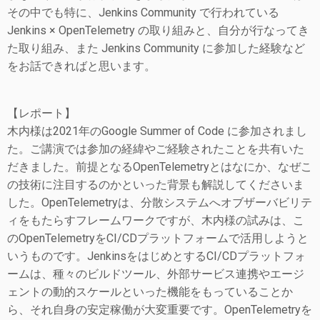
その中でも特に、Jenkins Community で行われている
Jenkins × OpenTelemetry の取り組みと、自分が行なってき
た取り組み、また Jenkins Community に参加した経験など
をお話できればと思います。
【レポート】
木内様は2021年のGoogle Summer of Code に参加されまし
た。ご講演では参加の経緯やご経験されたことを共有いた
だきました。前提となるOpenTelemetryとはなにか、なぜこ
の技術に注目するのかといった背景も解説してくださいま
した。OpenTelemetryは、分散システムへオブザーバビリテ
ィをもたらすフレームワークですが、木内様の試みは、こ
のOpenTelemetryをCI/CDプラットフォームで活用しようと
いうものです。JenkinsをはじめとするCI/CDプラットフォ
ームは、種々のビルドツール、外部サービス連携やエージ
ェントの動的スケールといった機能をもっていることか
ら、それ自身の安定稼働が大変重要です。OpenTelemetryを