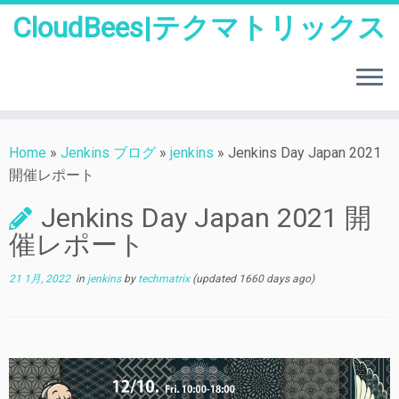
CloudBees|テクマトリックス
Skip
to
Home
»
Jenkins ブログ
»
jenkins
»
Jenkins Day Japan 2021
content
開催レポート
Jenkins Day Japan 2021 開
催レポート
21 1月, 2022
in
jenkins
by
techmatrix
(updated 1660 days ago)