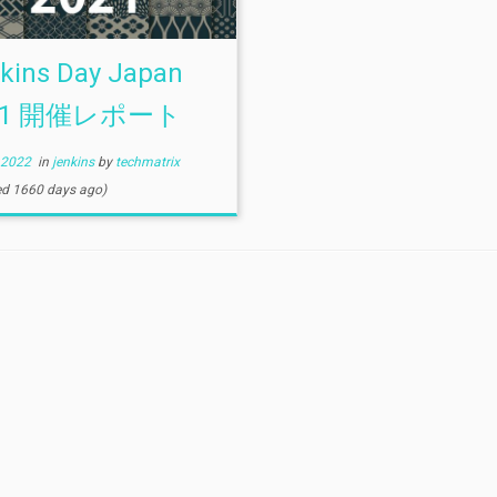
kins Day Japan
21 開催レポート
 2022
in
jenkins
by
techmatrix
ed 1660 days ago)