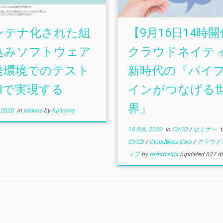
ンテナ化された組
【9月16日14時
込みソフトウェア
クラウドネイテ
発環境でのテスト
新時代の『パイ
CIで実現する
インがつなげる
界』
 2020
in
jenkins
by
fujisawa
18 8月, 2020
in
CI/CD
/
セミナー
t
CI/CD
/
CloudBees Core
/
クラウド
ィブ
by
techmatrix
(updated 627 d