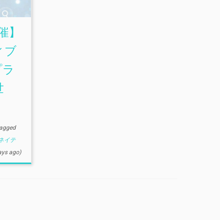
開催】
ィブ
プラ
世
agged
ネイテ
ays ago)