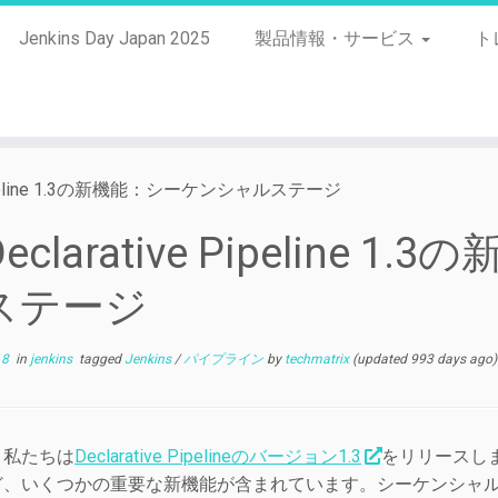
Jenkins Day Japan 2025
製品情報・サービス
ト
e Pipeline 1.3の新機能：シーケンシャルステージ
Declarative Pipelin
ステージ
18
in
jenkins
tagged
Jenkins
/
パイプライン
by
techmatrix
(updated 993 days ago)
、私たちは
Declarative Pipelineのバージョン1.3
をリリースし
ど、いくつかの重要な新機能が含まれています。シーケンシャ