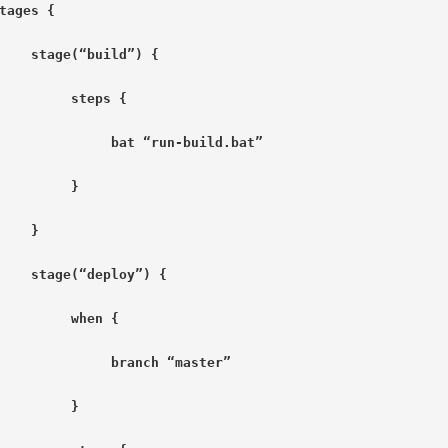
tages {
    stage(“build”) {
         steps {
              bat “run-build.bat”
         }
    }
    stage(“deploy”) {
         when {
              branch “master”
         }