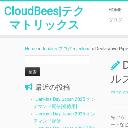
CloudBees|テク
HOME
ブログ
マトリックス
Skip
to
Home
»
Jenkins ブログ
»
jenkins
»
Declarativ
content
検
索:
ル
最近の投稿
20 7月, 20
Jenkins Day Japan 2025 オン
デマンド配信[視聴用]
Jenkins Day Japan 2025 オン
先ごろ
デマンド配信
ートな