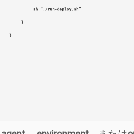
              sh “./run-deploy.sh”
         }
    }
じ
agent
、
environment、
または
o