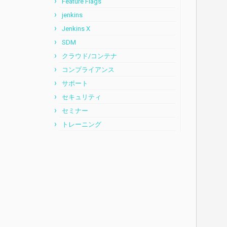
Feature Flags
jenkins
      
Jenkins X
      
SDM
クラウド/コンテナ
      
コンプライアンス
サポート
      
セキュリティ
      
セミナー
トレーニング
      
      
      
      
      