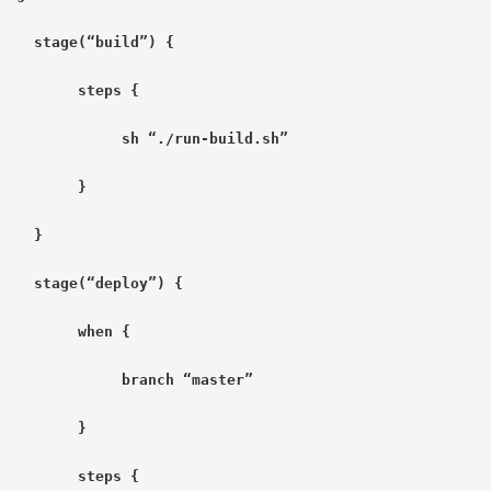
    stage(“build”) {
         steps {
              sh “./run-build.sh”
         }
    }
    stage(“deploy”) {
         when {
              branch “master”
         }
         steps {