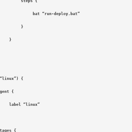
         steps {
              bat “run-deploy.bat”
         }
    }
“linux”) {
gent {
    label “linux”
tages {