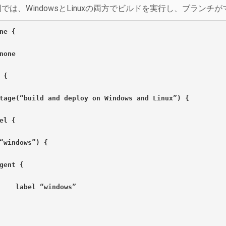
では、WindowsとLinuxの両方でビルドを実行し、ブラン
ne {
none
 {
tage(“build and deploy on Windows and Linux”) {
el {
“windows”) {
gent {
    label “windows”