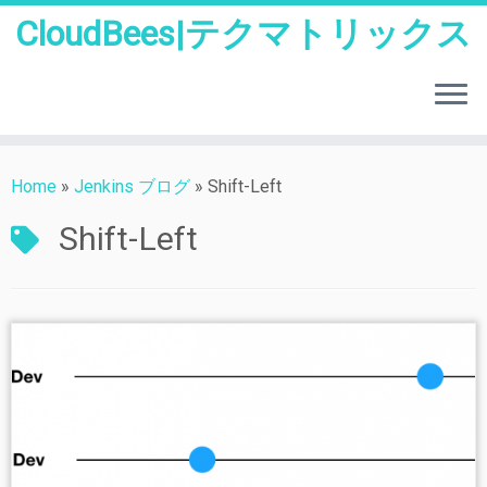
CloudBees|テクマトリックス
Skip
to
Home
»
Jenkins ブログ
»
Shift-Left
content
Shift-Left