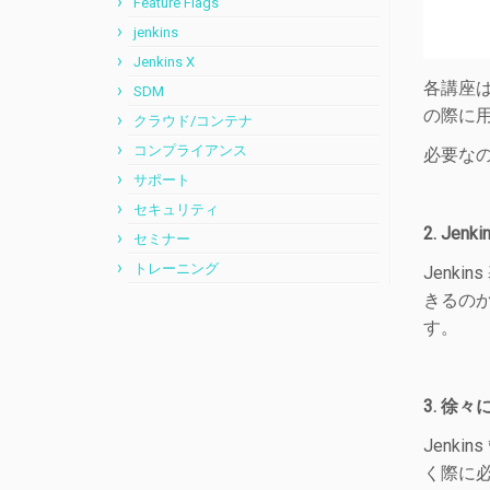
Feature Flags
jenkins
Jenkins X
各講座は
SDM
の際に用
クラウド/コンテナ
コンプライアンス
必要な
サポート
セキュリティ
2. J
セミナー
トレーニング
Jenk
きるのか
す。
3. 徐
Jenk
く際に