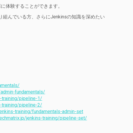
際に体験することができます。
組んでいる方、さらにJenkinsの知識を深めたい
damentals/
ng/admin-fundamentals/
-training/pipeline-1/
-training/pipeline-2/
/jenkins-training/fundamentals-admin-set
echmatrix.jp/jenkins-training/pipeline-set/