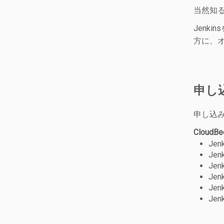
当然知
Jenk
方に、
申し
申し込
CloudB
Jen
Je
Je
Je
Je
Je