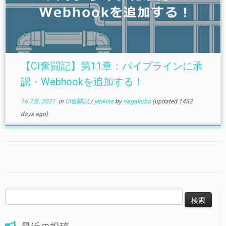
【CI奮闘記】第11章：パイプラインに承
認・Webhookを追加する！
16 7月, 2021
in
CI奮闘記
/
jenkins
by
nagakubo
(updated 1432
days ago)
検
索: