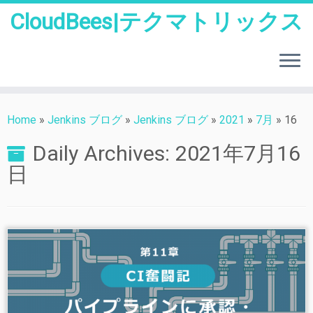
CloudBees|テクマトリックス
Skip
to
Home
»
Jenkins ブログ
»
Jenkins ブログ
»
2021
»
7月
»
16
content
Daily Archives:
2021年7月16
日