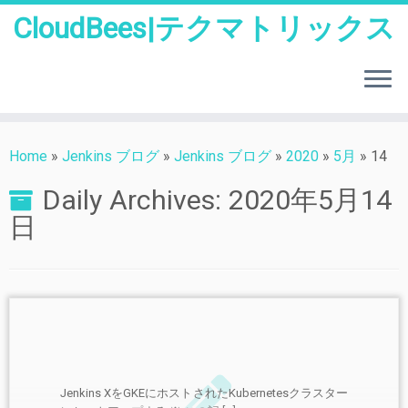
CloudBees|テクマトリックス
Skip
to
Home
»
Jenkins ブログ
»
Jenkins ブログ
»
2020
»
5月
»
14
content
Daily Archives:
2020年5月14
日
Jenkins XをGKEにホストされたKubernetesクラスター