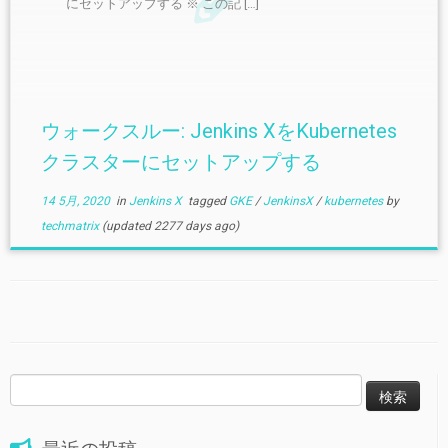
にセットアップする ※ この記 […]
ウォークスルー: Jenkins XをKubernetes
クラスターにセットアップする
14 5月, 2020
in
Jenkins X
tagged
GKE
/
JenkinsX
/
kubernetes
by
techmatrix
(updated 2277 days ago)
検
索: