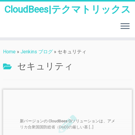
CloudBees|テクマトリックス
Skip
to
Home
»
Jenkins ブログ
»
セキュリティ
content
セキュリティ
新バージョンの CloudBees CIソリューションは、アメ
リカ合衆国国防総省（DoD)の厳しい基 […]