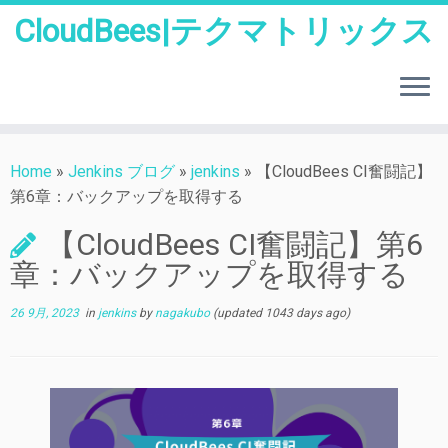
CloudBees|テクマトリックス
Skip
to
Home
»
Jenkins ブログ
»
jenkins
»
【CloudBees CI奮闘記】
content
第6章：バックアップを取得する
【CloudBees CI奮闘記】第6
章：バックアップを取得する
26 9月, 2023
in
jenkins
by
nagakubo
(updated 1043 days ago)