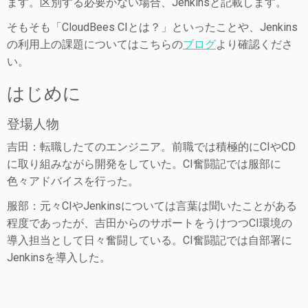
ます。区別する必要がない場合、Jenkinsと記載します。
そもそも「CloudBees CIとは？」といったことや、Jenkins
の利用上の課題についてはこちらの
ブログ
より確認くださ
い。
はじめに
登場人物
吉田：転職したてのエンジニア。前職では積極的にCIやCD
に取り組みながら開発をしていた。CI奮闘記では服部に
色々アドバイスを行った。
服部：元々CIやJenkinsについては言葉は聞いたことがある
程度であったが、吉田からのサポートをうけつつCI環境の
導入担当として日々奮闘している。CI奮闘記では自部署に
Jenkinsを導入した。