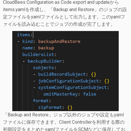
CloudBees Configuration as Code export and updateから
items.yamlを作成し、「Backup and Restore」のジョブの設
定ファイルをyamlファイルとして出力します。このyamlフ
ァイルを読み込むことでジョブの作成が完了します。
「Backup and Restore」ジョブ以外のジョブや設定もyaml
ファイルに保存できます。Client Controllerを利用する際の
初期設定をまとめたyamlファイルをSCMなどに保存してお