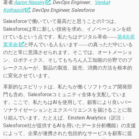
著者:
Aaron Nassiry
, DevOps Engineer、
Venkat
Kothapoll
, DevOps Engineer, Salesforce
Salesforceで働いていて最高だと思うことの1つは、
Salesforceは常に新しい技術を求め、イノベーションを続
けているという点です。私たちはデジタル革命――
第4次産
業革命
と呼んでいる人もいます――の真っただ中にいる
のだと常に意識させられます。そこでは、オートメーショ
ン、ロボティクス、そしてもちろん人工知能の分野でのブ
レークスルーが、製品の製造、販売、消費の方法を根本的
に変化させています。
革新的なスピリットは、私たちが働くソフトウェア開発部
門も含め、Salesforceコミュニティ全体を支配していま
す。ここで、私たちはAIを使用して、顧客により良いパー
ソナライゼーションとエクスペリエンスを届けることに取
り組んでいます。たとえば、Einstein Analytics（訳注：
Salesforce社が提供するAIを用いたデータ分析機能）の支援
によって、企業が連携された包括的なサービスを顧客に提