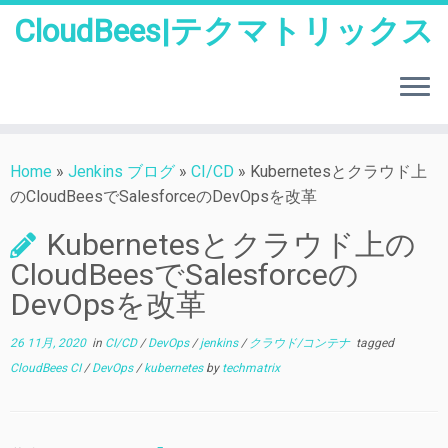
CloudBees|テクマトリックス
Skip
to
Home
»
Jenkins ブログ
»
CI/CD
»
Kubernetesとクラウド上
content
のCloudBeesでSalesforceのDevOpsを改革
Kubernetesとクラウド上の
CloudBeesでSalesforceの
DevOpsを改革
26 11月, 2020
in
CI/CD
/
DevOps
/
jenkins
/
クラウド/コンテナ
tagged
CloudBees CI
/
DevOps
/
kubernetes
by
techmatrix