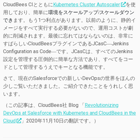
CloudBees CIとともに
Kubernetes Cluster Autoscaler
を使
用しており、簡単に
環境をスケールアップ/スケールダウン
ます。もう1つ利点があります。以前のように、静的イ
でき
メージをすべて実行する必要がないので、運用コストが劇
的に削減されます。最後に忘れてはならないのは、非常に
すばらしいCloudBeesプラグインであるJCasC―Jenkins
Configuration as Code―です。JCasCは、すべてのJenkins
設定を管理する圧倒的に簡単な方法であり、すべてをコー
ドとして管理するうえでキーとなる機能です。
さて、現在のSalesforceでの新しいDevOpsの世界をほんの
少しご覧いただきました。ご紹介できたことをうれしく思
います。
（この記事は、CloudBees社 Blog 「
Revolutionizing
DevOps at Salesforce with Kubernetes and CloudBees in the
Cloud
」2020年11月10日の翻訳です。）