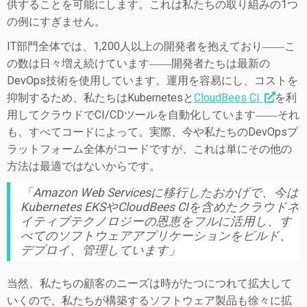
供することを可能にします。これは私たちの取り組みの1つ
の例にすぎません。
IT部門全体では、1,200人以上の開発者を抱えており――こ
の数は日々増え続けています――開発者たちは最新の
DevOps技術を使用しています。運用を容易にし、コストを
抑制するため、私たちはKubernetesと
CloudBees CI
を利
用してクラウドでCI/CDツールを自動化しています――それ
も、すべてコードによって。実際、今や私たちのDevOpsプ
ラットフォーム全体がコードですが、これは単にその他の
方法は最適ではないからです。
「
Amazon Web Servicesに移行したおかげで、今は
Kubernetes EKSやCloudBees CIを含めたクラウドネ
イティブテクノロジーの恩恵をフルに活用し、す
べてのソフトウェアアプリケーションをビルド、
デプロイ、管理しています
」
当然、私たちの顧客のニーズは時がたつにつれて拡大して
いくので、私たちが構築するソフトウェア製品も徐々に拡