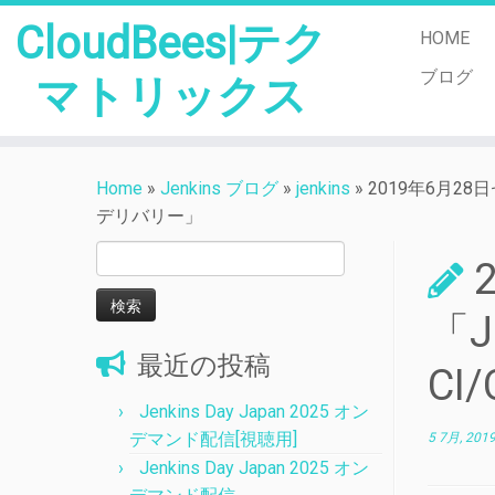
CloudBees|テク
HOME
ブログ
マトリックス
Skip
to
Home
»
Jenkins ブログ
»
jenkins
»
2019年6月2
content
デリバリー」
検
索:
「
最近の投稿
C
Jenkins Day Japan 2025 オン
デマンド配信[視聴用]
5 7月, 201
Jenkins Day Japan 2025 オン