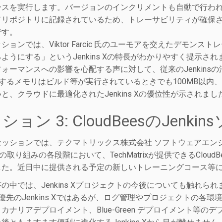
ースを実行します。バージョンのインクリメントも自動で行わ
てリポジトリに記録されているため、トレーサビリティが確保
です。
ションでは、Viktor Farcic 氏のユーモアを交えたデモ
ようにする」というJenkins Xの特長がわかりやすく提示されま
ォーマンスへの影響を心配する声に対して、従来のJenkinsの消
費するメモリはビルド等が実行されているときでも100MB以内
と、クラウドに最適化されたJenkins Xの優位性が示されまし
ション 3: CloudBeesのJenk
セッションでは、テクマトリックス株式会社 ソフトウェアエン
Dへの取り組みの各段階において、TechMatrixが提供できるClou
した。近日中に提供される予定の新しいトレーニングコース等
の中では、Jenkins Xプロジェクトの今後についても触れ
API優先のJenkins Xではあるが、ログ管理やプロジェクト
カナリアデプロイメント、Blue-Green デプロイメント等