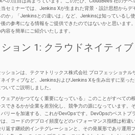
ns Xへの注目は高まっています。このたび、CloudBees 社のデベロ
当セミナーでは、Jenkins Xが生まれた背景・設計思想からデモ
のか」「Jenkinsとの違いは」など、Jenkinsは知っているし
今後の参考になる情報をご提供できたのではないかと思います
の内容を簡単にご紹介いたします。
ション 1: クラウドネイティブとCI
？
ッションは、テクマトリックス株式会社 プロフェッショナルサービ
ネイティブなど、JenkinsおよびJenkins Xを生み出すに至った技
についてご説明しました。
トウェアがかつてなく重要になっている」このことがすべての
ースできるかが企業を差別化し、競争力の源になっています。
バリーを加速する、これがDevOpsです。DevOpsのベス
では、コードのデプロイ頻度などのパフォーマンス指標は桁違
繰り返す継続的インテグレーションと、その発展形であり運用プロ