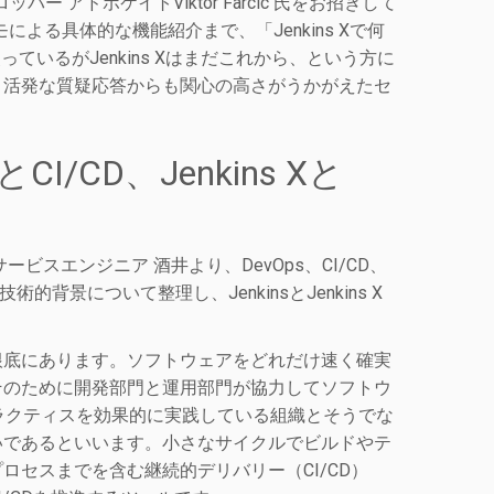
ッパー アドボケイトViktor Farcic 氏をお招きして
による具体的な機能紹介まで、「Jenkins Xで何
使っているがJenkins Xはまだこれから、という方に
。活発な質疑応答からも関心の高さがうかがえたセ
/CD、Jenkins Xと
スエンジニア 酒井より、DevOps、CI/CD、
術的背景について整理し、JenkinsとJenkins X
根底にあります。ソフトウェアをどれだけ速く確実
そのために開発部門と運用部門が協力してソフトウ
トプラクティスを効果的に実践している組織とそうでな
いであるといいます。小さなサイクルでビルドやテ
セスまでを含む継続的デリバリー（CI/CD）