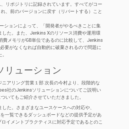
れ、リポジトリに記録されています。すべてがコー
され、前のバージョンに戻す（リバートする）こと
ンストレーションによって、「開発者がやるべきことに集
した。また、Jenkins Xのリソース消費や運用環
費メモリがGB単位であるのに比較して、Jenkins
、必要がなくなれば自動的に破棄されるので問題に
た。
insソリューション
ジニアリング営業１部 次長の今村より、段階的な
dBees社のJenkinsソリューションについてご説明い
についてもご紹介させていただきました。
られました。さまざまなユースケースへの対応や、
の各環境を一覧できるダッシュボードなどの提供予定があ
のデプロイメントプラクティスに対応予定であるとのこ