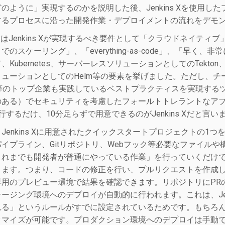
のように」実現するのかを説明した後、Jenkins Xを使用したプ
するプロセスに沿った開発作業・デプロイメントの流れをデモ
ic 氏はJenkins Xが実現するべき要件として「クラウドネ
でのスケーリング」、「everything-as-code」、「早
、Kubernetes、サーバーレスソリューションとしてのTekton、G
リューションとしてのHelm等の要素を挙げました。ただし、
le等のトップ企業も実践しているベストプラクティスを実現す
のある）でセキュリティを考慮したフォールトトレラントなア
行するだけ、10分足らずで用意できるのがJenkins Xだと言い
Jenkins Xに用意されたクイックスタートプロジェクトの1
イプライン、Gitリポジトリ、Webフック等必要なファイル
れまでも開発者が普通にやっている作業」を行っていくだけで、Je
きます。つまり、コードの修正を行い、プルリクエストを作成
専用のプレビュー環境で結果を確認できます。リポジトリにPR
ージング環境へのデプロイが自動的に行われます。これは、Jenk
れる」というルールがすでに設定されているためです。もちろ
タマイズが可能です。プロダクション環境へのデプロイは手動