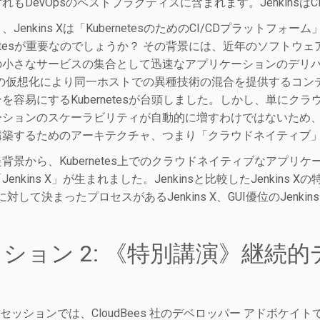
れもDevOpsのベストプラクティスに含まれます。Jenkinsは
Jenkins Xは「KubernetesのためのCI/CDプラットフォー
rnetesが重要なのでしょうか？ その背景には、近年のソフト
の小さなサービスの集合として迅速なアプリケーションのデリ
Sの仮想化により同一ホストでの異種技術の混合を提供するコン
を容易にするKubernetesが台頭しました。しかし、単に
ーションのスケーラビリティが自動的に増すわけではないため
構築するためのアーキテクチャ、つまり「クラウドネイティブ
背景から、Kubernetes上でのクラウドネイティブなアプリケ
Jenkins X」が生まれました。Jenkinsと比較したJenki
nsに対して決まったプロセスがあるJenkins X、GUI優位のJenkin
ション 2: 《特別講演》継続
セッションでは、CloudBees 社のデベロッパー アドボケイトであるVi