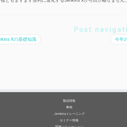
後ともますます便利に進化するJenkins Xから目が離せません
Post navigat
nkins Xの基礎知識
今年の
製品情報
事例
Jenkinsトレーニング
セミナー情報
関連ソリューション