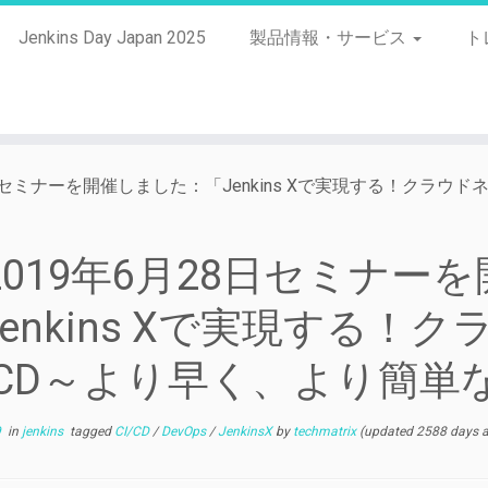
Jenkins Day Japan 2025
製品情報・サービス
ト
8日セミナーを開催しました：「Jenkins Xで実現する！クラウ
2019年6月28日セミナー
Jenkins Xで実現する！
I/CD～より早く、より簡
9
in
jenkins
tagged
CI/CD
/
DevOps
/
JenkinsX
by
techmatrix
(updated 2588 days 