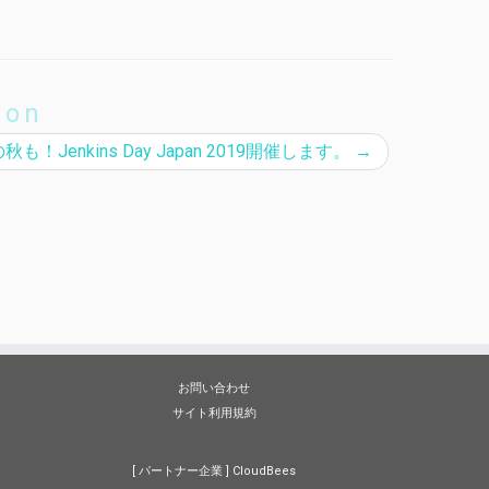
。
ion
秋も！Jenkins Day Japan 2019開催します。
→
お問い合わせ
サイト利用規約
[ パートナー企業 ]
CloudBees