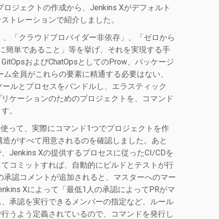
ロジェクトの作成から、Jenkins Xがデフォルト
ンストレーションで紹介しました。
イティブ」、「クラウドプロバイダー非依存」、「ゼロから
く、非常に簡単であること」等を挙げ、それを実現する手
itOpsおよびChatOpsとしてのProw、パッケージ
チーム全員がこれらの要素に精通する必要はない、
るツールとプロセスをバンドルし、エラスティック
プリケーションのためのプロジェクトを、コマンド
ます。
つを使って、実際にコマンド1つでプロジェクトを作
や構造がすべて用意されるのを確認しました。あと
nkins Xの提供するプロセスに従ったCI/CDを
してコミットすれば、自動的にビルドとテストが行
の承認コメントが追加されると、マスターへのマー
ins Xによって「最低1人の承認によってPRがマ
ん、承認を実行できるメンバーの指定など、ルール
で行うよう定義されているので、コマンドを発行し