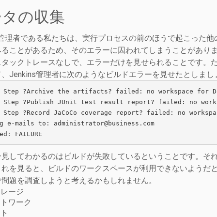
ータの収集
ins管理者である私たちは、実行プロセスの前のほうで起こっ
みることがあるため、そのエラーに囚われてしまうことがありま
スタックトレースなしで、エラーだけを見せられることです。
、Jenkins管理者に次のようなビルドエラーを見せたとしまし
 Step ?Archive the artifacts? failed: no workspace for D
 Step ?Publish JUnit test result report? failed: no work
 Step ?Record JaCoCo coverage report? failed: no workspa
g e-mails to: administrator@business.com

ed: FAILURE
一見してわかるのはビルドが失敗しているということです。そ
これを見ると、ビルドのワークスペースが利用できないようだ
で問題を調査しようと考えるかもしれません。
トレージ
ットワーク
スト