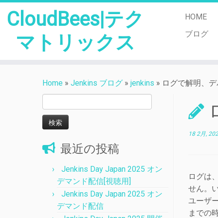
CloudBees|テク
HOME
ブログ
マトリックス
Skip
to
Home
»
Jenkins ブログ
»
jenkins
»
ログで解明、デ
content
検
索:
18 2月, 20
最近の投稿
Jenkins Day Japan 2025 オン
ログは
デマンド配信[視聴用]
せん。い
Jenkins Day Japan 2025 オン
ユーザ
デマンド配信
までの