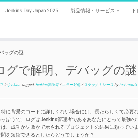
Jenkins Day Japan 2025
製品情報・サービス
ト
バッグの謎
ログで解明、デバッグの謎
20
in
jenkins
tagged
Jenkins管理者
/
エラー対処
/
スタックトレース
by
techmatrix
、特に背景のコードに詳しくない場合には、長たらしくて必要
っぽうで、ログはJenkins管理者であるあなたにとって最強のツ
ーは、成功か失敗かで示されるプロジェクトの結果に頼ってい
時間を短縮できるとしたらどうでしょうか？