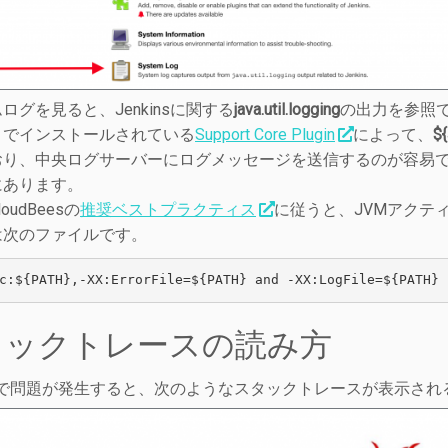
ログを見ると、Jenkinsに関する
java.util.logging
の出力を参照できます
トでインストールされている
Support Core Plugin
によって、
$
おり、中央ログサーバーにログメッセージを送信するのが容易
にあります。
oudBeesの
推奨ベストプラクティス
に従うと、JVMアクテ
は次のファイルです。
c:${PATH},-XX:ErrorFile=${PATH} and -XX:LogFile=${PATH}
タックトレースの読み方
insで問題が発生すると、次のようなスタックトレースが表示さ