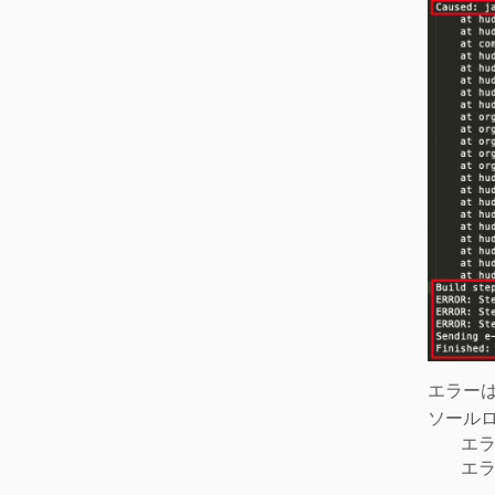
エラー
ソール
エ
エ