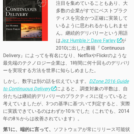
注目を集めていることもあり、大
多数の企業がすでにベストプラク
ティスを完全かつ正確に実装して
いるように思われるかもしれませ
ん。
継続的デリバリーという用語
は
Jez HumbleとDave Farley
が
2010に出した書籍『 Continuous
Delivery』によってを有名になり、NetflixやFlickrのような
最先端のテクノロジー企業は、1時間に何十回ものデリバリ
ーを実現する方法を世界に知らしめました。
しかし、数字は別の話を伝えています。
DZone 2016 Guide
to Continuous Delivery
によると、調査対象の半数は、自
分たちは継続的デリバリーのプラクティスに従っていると
考えていましたが、3つの基準に基づいて判定すると、実際
に実践できているのはわずか10％でした
（これでも、2014
年の8％からは改善されています）。
第1に、端的に言って、
ソフトウェアが常にリリース可能状