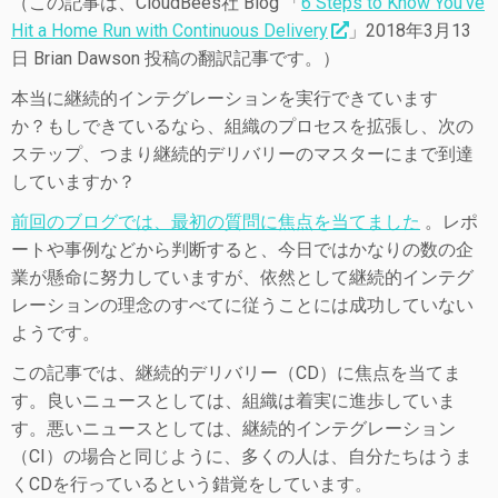
（この記事は、CloudBees社 Blog 「
6 Steps to Know You’ve
Hit a Home Run with Continuous Delivery
」2018年3月13
日 Brian Dawson 投稿の翻訳記事です。）
本当に継続的インテグレーションを実行できています
か？
もしできているなら、組織のプロセスを拡張し、次の
ステップ、つまり継続的デリバリーのマスターにまで到達
していますか？
前回のブログでは、最初の質問に焦点を当てました
。
レポ
ートや事例などから判断すると、今日ではかなりの数の企
業が懸命に努力していますが、依然として継続的インテグ
レーションの理念のすべてに従うことには成功していない
ようです。
この記事では、継続的デリバリー（CD）に焦点を当てま
す。
良いニュースとしては、組織は着実に進歩していま
す。
悪いニュースとしては、継続的インテグレーション
（CI）の場合と同じように、多くの人は、自分たちはうま
くCDを行っているという錯覚をしています。