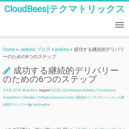
CloudBees|テクマトリックス
Skip
to
Home
»
Jenkins ブログ
»
jenkins
»
成功する継続的デリバリ
content
ーのための6つのステップ
成功する継続的デリバリー
のための6つのステップ
2 5月, 2018
in
jenkins
tagged
CI/CD
/
Continuous Delivery
/
Continuous
Integration
/
DevOps
/
Infrastructure as Code
/
継続的インテグレーション
/
継
続的デリバリー
by
techmatrix