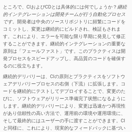
ところで、CIおよびCDとは具体的には何でしょうか？
継続
的インテグレーションは開発チームが行う自動化プロセス
です。
開発者は中央のソースリポジトリに頻繁にコードを
コミットし、変更は継続的にビルドされ、検証もされま
す。
これにより、エラーを可能な限り早期に発見して修正
することができます。
継続的インテグレーションの重要な
原則は「フェールファスト」です。
このプラクティスは開
発プロセスをスピードアップし、高品質のコードを確保す
るのに役立ちます。
継続的デリバリーは、CIの原則とプラクティスをソフトウ
ェアデリバリープロセスの右側（下流）に拡張します。コ
ードを継続的にテストしてデプロイすることで、変更のた
びに、ソフトウェアがリリース準備完了状態になるように
します。
継続的デリバリーにより、変更は迅速かつ再現性
があり信頼性の高い方法で、運用前の環境や運用環境に、
そして最終的にはユーザーの手に渡すことができます。
CI
と同様に、これにより、現実的なフィードバックに基づい