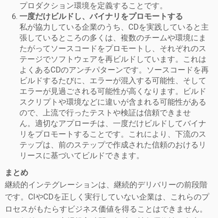
プロダクション環境を定義することです。
一度だけビルドし、バイナリをプロモートする
私が協力している企業のうち、CDを実践していると主
張しているところの多くは、複数のチームや環境にま
たがってソースコードをプロモートし、それぞれのス
テージでソフトウェアを再ビルドしています。
これは
よくあるCDのアンチパターンです。
ソースコードを再
ビルドするたびに、エラーが混入する可能性、そして
エラーが見過ごされる可能性が高くなります。
ビルド
スクリプトや環境などに違いが含まれる可能性がある
ので、上流で行ったテストや検証は信頼できませ
ん。
適切なアプローチは、一度だけビルドしてバイナ
リをプロモートすることです。
これにより、下流のス
テップは、前のステップで作成された信頼のおけるリ
リースに基づいてビルドできます。
まとめ
継続的インテグレーションは、継続的デリバリーの前段階
です。
CIやCDを正しく実行していない企業は、これらのプ
ロセスがもたらすビジネス価値を得ることはできません。