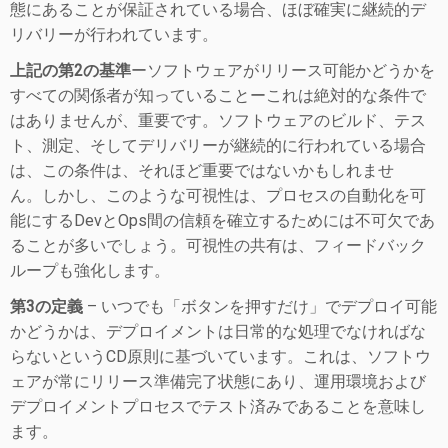
態にあることが保証されている場合、ほぼ確実に継続的デ
リバリーが行われています。
上記の第2の基準
ーソフトウェアがリリース可能かどうかを
すべての関係者が知っていることーこれは絶対的な条件で
はありませんが、重要です。
ソフトウェアのビルド、テス
ト、測定、そしてデリバリーが継続的に行われている場合
は、この条件は、それほど重要ではないかもしれませ
ん。
しかし、このような可視性は、プロセスの自動化を可
能にするDevとOps間の信頼を確立するためには不可欠であ
ることが多いでしょう。
可視性の共有は、フィードバック
ループも強化します。
第3の定義
– いつでも「ボタンを押すだけ」でデプロイ可能
かどうかは、デプロイメントは日常的な処理でなければな
らないというCD原則に基づいています。
これは、ソフトウ
ェアが常にリリース準備完了状態にあり、運用環境および
デプロイメントプロセスでテスト済みであることを意味し
ます。