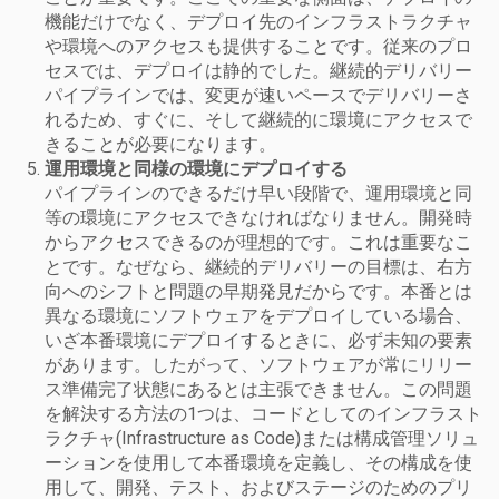
機能だけでなく、デプロイ先のインフラストラクチャ
や環境へのアクセスも提供することです。
従来のプロ
セスでは、デプロイは静的でした。
継続的デリバリー
パイプラインでは、変更が速いペースでデリバリーさ
れるため、すぐに、そして継続的に環境にアクセスで
きることが必要になります。
運用環境と同様の環境にデプロイする
パイプラインのできるだけ早い段階で、運用環境と同
等の環境にアクセスできなければなりません。開発時
からアクセスできるのが理想的です。
これは重要なこ
とです。なぜなら、継続的デリバリーの目標は、右方
向へのシフトと問題の早期発見だからです。
本番とは
異なる環境にソフトウェアをデプロイしている場合、
いざ本番環境にデプロイするときに、必ず未知の要素
があります。
したがって、ソフトウェアが常にリリー
ス準備完了状態にあるとは主張できません。
この問題
を解決する方法の1つは、コードとしてのインフラスト
ラクチャ(Infrastructure as Code)または構成管理ソリュ
ーションを使用して本番環境を定義し、その構成を使
用して、開発、テスト、およびステージのためのプリ