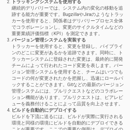
トラッキングシステムを使用する
継続的デリバリーでは、システム内の変化の移動を追
跡する能力が重要です。
BugzillaやJiraのようなトラッ
カーを使用すると、関係者はデリバリープロセス全体
でコラボレーションし、変更のサイクルタイムなどの
重要業績評価指標（KPI）を測定できます。
バージョン管理システムを実装する
トラッカーを使用すると、変更を登録し、パイプライ
ンのどこに変更があるかを追跡できます。同時に、ト
ラッカーシステムに登録された変更は、最終的に開発
チームによって行われたコード変更を表します。
バー
ジョン管理システムを使用すると、チームはいつでも
コードの何が変更されたかを把握し、迅速にロールバ
ックすることができます。
Gitなどの最新のバージョン
管理システムには、プルリクエストなどのコラボレー
ション機能があります。プルリクエストは、ピアレビ
ューを義務付けることによって品質を向上させます。
ビルドを自動的にデプロイする
ビルドを下流に送るには、ビルドが実際に実行される
環境と同様の環境にビルドを自動的にデプロイできる
ことが重要です。
ここでの重要な側面は、デプロイの